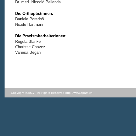
Dr. med. Niccolò Pellanda
Die Orthoptistinnen:
Daniela Poredoš
Nicole Hartmann
Die Praxismitarbeiterinnen:
Regula Blanke
Charisse Chavez
Vanesa Begani
Copyright ©2017 - All Rights Reserved
http://www.apam.ch